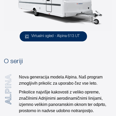
Virtualni ogled - Alpina 613 UT
O seriji
ALPINA
Nova generacija modela Alpina. Naš program
zmogljivih prikolic za uporabo čez vse leto.
Prikolice najvišje kakovosti z veliko opreme,
značilnimi Adrijinimi aerodinamičnimi linijami,
izjemno velikim panoramskim oknom ter odprto,
prostorno in nadvse udobno notranjostjo.