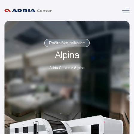
Meni
Počitniške prikolice
Alpina
Adria Center
>
Alpina