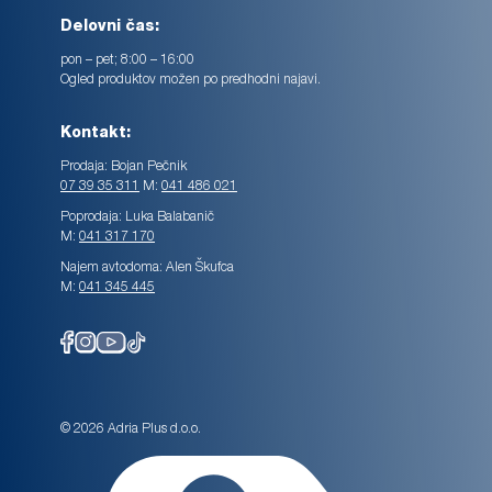
Delovni čas:
pon – pet; 8:00 – 16:00
Ogled produktov možen po predhodni najavi.
Kontakt:
Prodaja: Bojan Pečnik
07 39 35 311
M:
041 486 021
Poprodaja: Luka Balabanič
M:
041 317 170
Najem avtodoma: Alen Škufca
M:
041 345 445
© 2026 Adria Plus d.o.o.