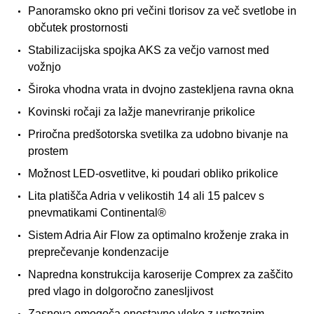
Panoramsko okno pri večini tlorisov za več svetlobe in
občutek prostornosti
Stabilizacijska spojka AKS za večjo varnost med
vožnjo
Široka vhodna vrata in dvojno zastekljena ravna okna
Kovinski ročaji za lažje manevriranje prikolice
Priročna predšotorska svetilka za udobno bivanje na
prostem
Možnost LED-osvetlitve, ki poudari obliko prikolice
Lita platišča Adria v velikostih 14 ali 15 palcev s
pnevmatikami Continental®
Sistem Adria Air Flow za optimalno kroženje zraka in
preprečevanje kondenzacije
Napredna konstrukcija karoserije Comprex za zaščito
pred vlago in dolgoročno zanesljivost
Zasnova omogoča enostavno vleko z ustreznim