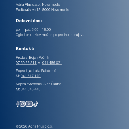
Adria Plus d.o.o., Novo mesto
Podbevškova 13, 8000 Novo mesto
Delovni čas:
pon – pet; 8:00 – 16:00
Ogled produktov možen po predhodni najavi.
Kontakt:
Prodaja: Bojan Pečnik
07 39 35 311
M:
041 486 021
Poprodaja: Luka Balabanič
M:
041 317 170
Najem avtodoma: Alen Škufca
M:
041 345 445
© 2026 Adria Plus d.o.o.